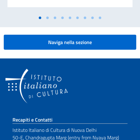
Naviga nella sezione
Sezione footer
Recapiti e Contatti
Istituto Italiano di Cultura di Nuova Delhi
50-E, Chandragupta Marg (entry from Nyaya Marg)