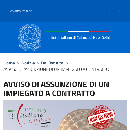
Salta al contenuto
IT
EN
Governo Italiano
Intestazione sito, social e menù
Istituto Italiano di Cultura di New Delhi
Il sito ufficiale dell'Istituto Italiano di Cult
Home
>
Notizie
>
Dall’Istituto
>
AVVISO DI ASSUNZIONE DI UN IMPIEGATO A CONTRATTO
AVVISO DI ASSUNZIONE DI UN
IMPIEGATO A CONTRATTO