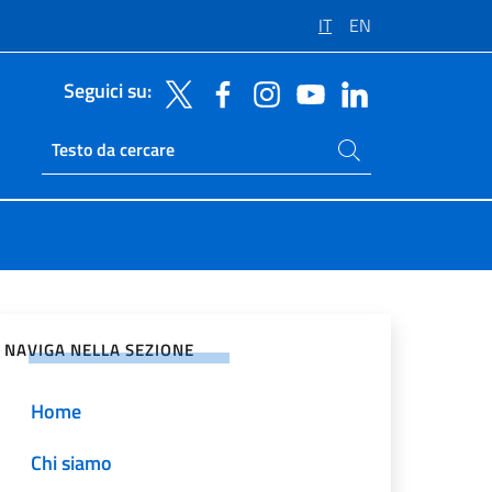
IT
EN
Seguici su:
Cerca nel sito
Ricerca sito live
vidi sui Social Network
NAVIGA NELLA SEZIONE
Home
Chi siamo