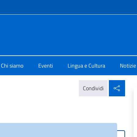
e menù
o di Cultura di New Delhi
Chi siamo
Eventi
Lingua e Cultura
Notizie
Condi
Condividi