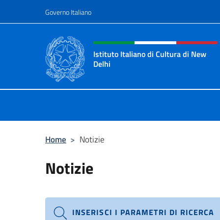
Salta al contenuto
Governo Italiano
Intestazione sito, social 
Istituto Italiano di Cultura di New
Delhi
Il sito ufficiale dell'Istituto Italian
Home
>
Notizie
Notizie
INSERISCI I PARAMETRI DI RICERCA