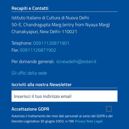
Sezione footer
Recapiti e Contatti
Istituto Italiano di Cultura di Nuova Delhi
50-E, Chandragupta Marg (entry from Nyaya Marg)
Chanakyapuri, New Delhi-110021
Telephone:
00911126871901
Fax:
00911126871902
Per domande generali:
iicnewdelhi@esteri.it
Gli uffici della sede
Iscriviti alla nostra Newsletter
Inserisci la tua email
Accettazione GDPR
Autorizzo il trattamento dei miei dati personali ai sensi del GDPR e del
Decreto Legislativo 30 giugno 2003, n.196
Privacy
Note Legali