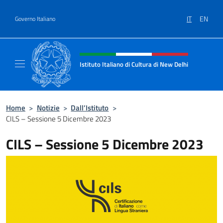
Salta al contenuto
IT
EN
Governo Italiano
Intestazione sito, social e menù
Istituto Italiano di Cultura di New Delhi
Il sito ufficiale dell'Istituto Italiano di Cult
Home
>
Notizie
>
Dall’Istituto
>
CILS – Sessione 5 Dicembre 2023
CILS – Sessione 5 Dicembre 2023