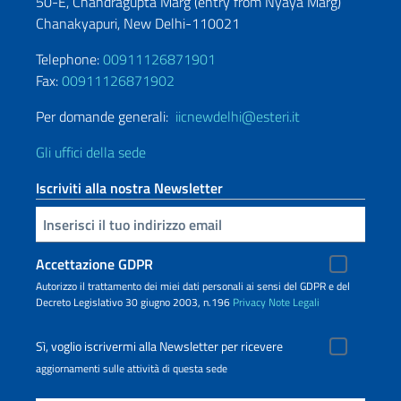
50-E, Chandragupta Marg (entry from Nyaya Marg)
Chanakyapuri, New Delhi-110021
Telephone:
00911126871901
Fax:
00911126871902
Per domande generali:
iicnewdelhi@esteri.it
Gli uffici della sede
Iscriviti alla nostra Newsletter
Inserisci la tua email
Accettazione GDPR
Autorizzo il trattamento dei miei dati personali ai sensi del GDPR e del
Decreto Legislativo 30 giugno 2003, n.196
Privacy
Note Legali
Sì, voglio iscrivermi alla Newsletter per ricevere
aggiornamenti sulle attività di questa sede