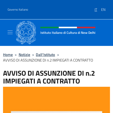
Salta al contenuto
IT
EN
Governo Italiano
Intestazione sito, social e menù
Istituto Italiano di Cultura di New Delhi
Il sito ufficiale dell'Istituto Italiano di Cult
Home
>
Notizie
>
Dall’Istituto
>
AVVISO DI ASSUNZIONE DI n.2 IMPIEGATI A CONTRATTO
AVVISO DI ASSUNZIONE DI n.2
IMPIEGATI A CONTRATTO