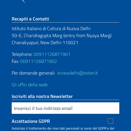
Sezione footer
Recapiti e Contatti
Istituto Italiano di Cultura di Nuova Delhi
50-E, Chandragupta Marg (entry from Nyaya Marg)
Chanakyapuri, New Delhi-110021
Telephone:
00911126871901
Fax:
00911126871902
Per domande generali:
iicnewdelhi@esteri.it
Gli uffici della sede
Iscriviti alla nostra Newsletter
Inserisci la tua email
Accettazione GDPR
Autorizzo il trattamento dei miei dati personali ai sensi del GDPR e del