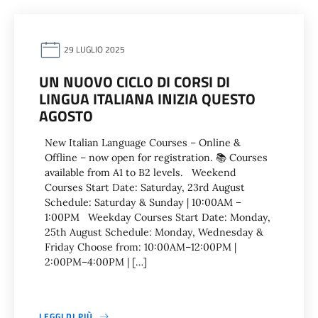
29 LUGLIO 2025
UN NUOVO CICLO DI CORSI DI
LINGUA ITALIANA INIZIA QUESTO
AGOSTO
New Italian Language Courses – Online &
Offline – now open for registration. 📚 Courses
available from A1 to B2 levels. Weekend
Courses Start Date: Saturday, 23rd August
Schedule: Saturday & Sunday | 10:00AM –
1:00PM Weekday Courses Start Date: Monday,
25th August Schedule: Monday, Wednesday &
Friday Choose from: 10:00AM–12:00PM |
2:00PM–4:00PM | […]
LEGGI DI PIÙ