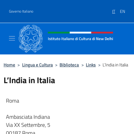
Salta al contenuto
IT
EN
Governo Italiano
Intestazione sito, social e menù
Istituto Italiano di Cultura di New Delhi
Il sito ufficiale dell'Istituto Italiano di Cult
Home
>
Lingua e Cultura
>
Biblioteca
>
Links
>
L’India in Italia
L’India in Italia
Roma
Ambasciata Indiana
Via XX Settembre, 5
00187 Roma