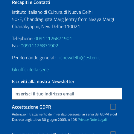
Sezione footer
Recapiti e Contatti
Istituto Italiano di Cultura di Nuova Delhi
50-E, Chandragupta Marg (entry from Nyaya Marg)
Chanakyapuri, New Delhi-110021
Telephone:
00911126871901
Fax:
00911126871902
Per domande generali:
iicnewdelhi@esteri.it
Gli uffici della sede
Iscriviti alla nostra Newsletter
Inserisci la tua email
Accettazione GDPR
Autorizzo il trattamento dei miei dati personali ai sensi del GDPR e del
Decreto Legislativo 30 giugno 2003, n.196
Privacy
Note Legali