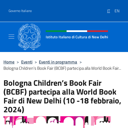
Salta al contenuto
IT
EN
Governo Italiano
Intestazione sito, social e menù
Istituto Italiano di Cultura di New Delhi
Il sito ufficiale dell'Istituto Italiano di Cult
Home
>
Eventi
>
Eventi in programma
>
Bologna Children’s Book Fair (BCBF) partecipa alla World Book Fair...
Bologna Children’s Book Fair
(BCBF) partecipa alla World Book
Fair di New Delhi (10 -18 febbraio,
2024)