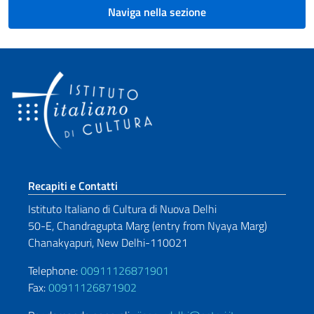
Naviga nella sezione
Sezione footer
Recapiti e Contatti
Istituto Italiano di Cultura di Nuova Delhi
50-E, Chandragupta Marg (entry from Nyaya Marg)
Chanakyapuri, New Delhi-110021
Telephone:
00911126871901
Fax:
00911126871902